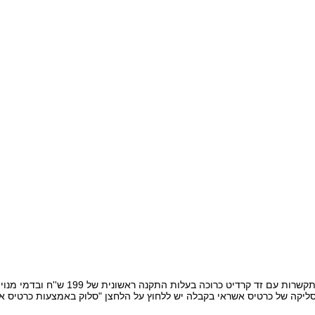
ם זד קרדיט כרוכה בעלות התקנה ראשונית של 199 ש''ח ובדמי מנוי חודשי של 39 ש''ח לחודש.
סליקה של כרטיס אשראי בקבלה יש ללחוץ על הלחצן "סלוק באמצעות כרטיס א