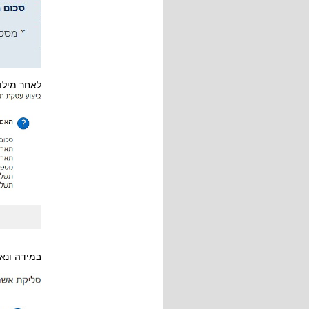
לאחר מילו
במידה ונא