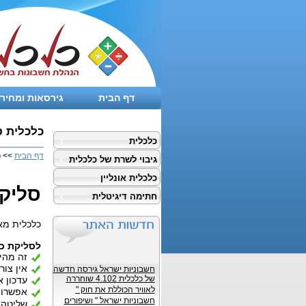
דף הבית
גירסאות ומחירי
כלכלית ס
כלכלית
דף הבית
>> כ
גיבוי לשרת של כלכלית
כלכלית אונליין
סליקת
חתימה דיגיטלית
כלכלית מא
לסליקת כר
זה מהיר
חשבוניות ישראל גירסה חדשה
אין צור
של כלכלית 4.102 שוחררה
עדכון א
לאוויר הכוללת את חוק "
אפשרות 
חשבוניות ישראל " ושיפורים
שליטה ט
נוספים